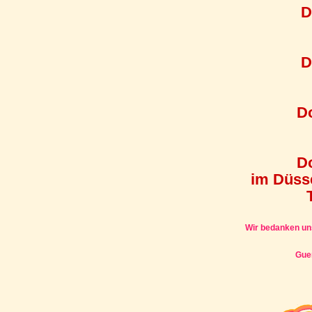
D
D
Do
Do
im Düsse
Wir bedanken uns
Guer